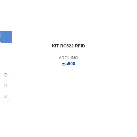
KIT RC522 RFID
ARDUINO
د.ج
900