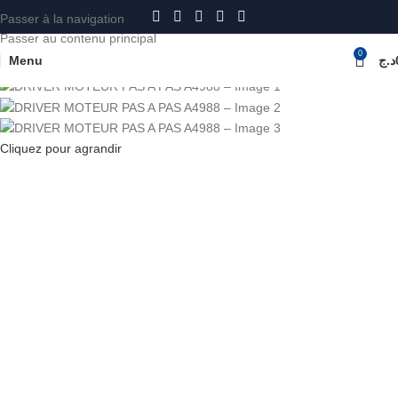
Passer à la navigation
Passer au contenu principal
0
Menu
د.ج
Accueil
ARDUINO
Cliquez pour agrandir