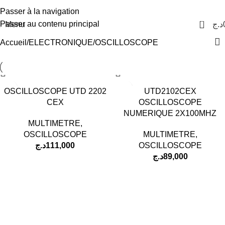
Passer à la navigation
0
Passer au contenu principal
Menu
د.ج
Accueil
ELECTRONIQUE
OSCILLOSCOPE
OSCILLOSCOPE UTD 2202
UTD2102CEX
CEX
OSCILLOSCOPE
NUMERIQUE 2X100MHZ
MULTIMETRE
,
OSCILLOSCOPE
MULTIMETRE
,
د.ج
111,000
OSCILLOSCOPE
د.ج
89,000