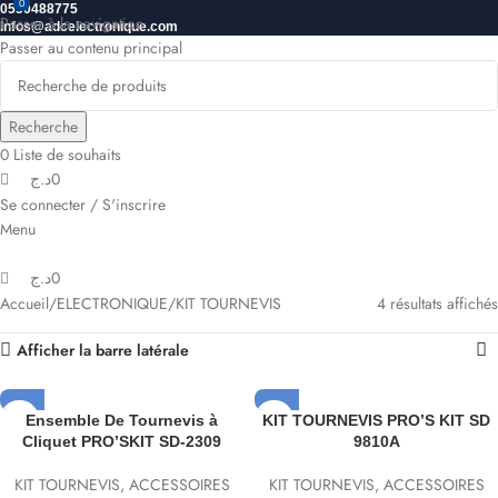
0
0
0550488775
Passer à la navigation
Infos@adcelectronique.com
Passer au contenu principal
Recherche
0
Liste de souhaits
د.ج
0
Se connecter / S'inscrire
Menu
د.ج
0
Accueil
ELECTRONIQUE
KIT TOURNEVIS
4 résultats affichés
Afficher la barre latérale
Ensemble De Tournevis à
KIT TOURNEVIS PRO’S KIT SD
Cliquet PRO’SKIT SD-2309
9810A
KIT TOURNEVIS
,
ACCESSOIRES
KIT TOURNEVIS
,
ACCESSOIRES