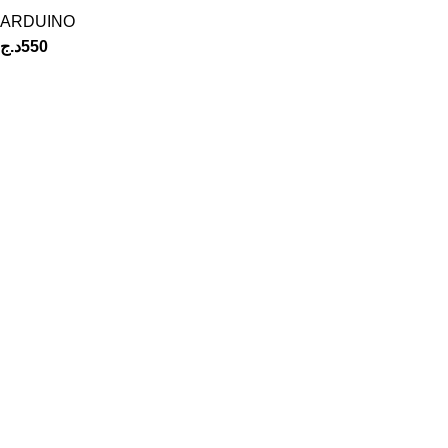
ARDUINO
د.ج
550