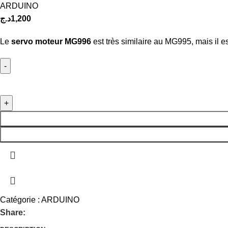
ARDUINO
د.ج
1,200
Le
servo moteur MG996
est très similaire au MG995, mais il e
Catégorie :
ARDUINO
Share: