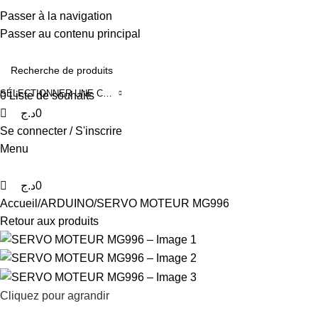
0
0
0
0550488775
Passer à la navigation
Infos@adcelectronique.com
Passer au contenu principal
SÉLECTIONNER UNE CATÉGORIE
0
Liste de souhaits
د.ج
0
Se connecter / S'inscrire
Menu
د.ج
0
Accueil
ARDUINO
SERVO MOTEUR MG996
Retour aux produits
Cliquez pour agrandir