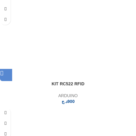
KIT RC522 RFID
ARDUINO
د.ج
900