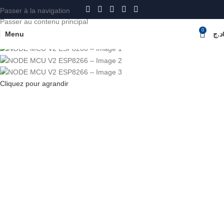
Passer à la navigation
Passer au contenu principal
0
Menu
د.ج
Accueil
ARDUINO
Cliquez pour agrandir