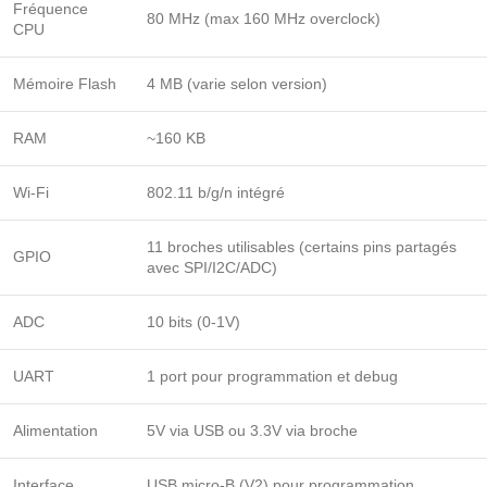
Fréquence
80 MHz (max 160 MHz overclock)
CPU
Mémoire Flash
4 MB (varie selon version)
RAM
~160 KB
Wi-Fi
802.11 b/g/n intégré
11 broches utilisables (certains pins partagés
GPIO
avec SPI/I2C/ADC)
ADC
10 bits (0-1V)
UART
1 port pour programmation et debug
Alimentation
5V via USB ou 3.3V via broche
Interface
USB micro-B (V2) pour programmation