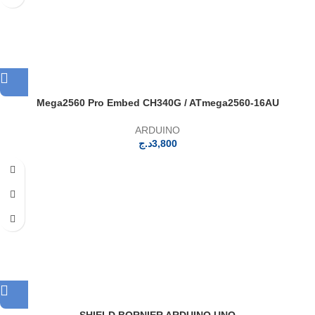
Mega2560 Pro Embed CH340G / ATmega2560‑16AU
ARDUINO
د.ج
3,800