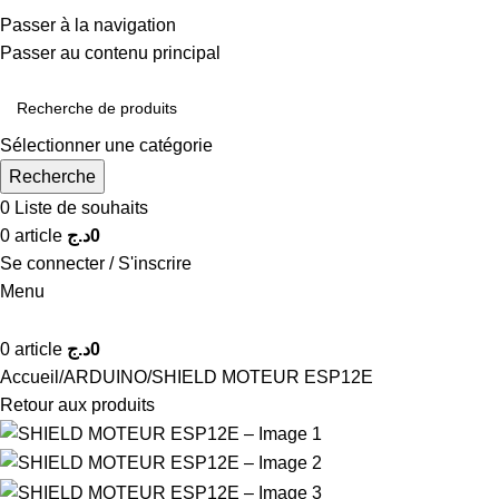
0550488775
Passer à la navigation
Infos@adcelectronique.com
Passer au contenu principal
Sélectionner une catégorie
Recherche
0
Liste de souhaits
0
article
د.ج
0
Se connecter / S'inscrire
Menu
0
article
د.ج
0
Accueil
ARDUINO
SHIELD MOTEUR ESP12E
Retour aux produits