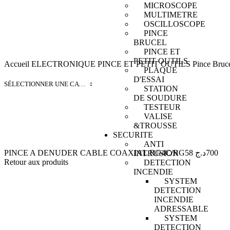
MICROSCOPE
MULTIMETRE
OSCILLOSCOPE
PINCE
BRUCEL
PINCE ET
PETIT OUTILS
Accueil
ELECTRONIQUE
PINCE ET PETIT OUTILS
Pince Bruc
PLAQUE
D'ESSAI
SÉLECTIONNER UNE CATÉGORIE
STATION
DE SOUDURE
TESTEUR
VALISE
&TROUSSE
SECURITE
ANTI
PINCE A DENUDER CABLE COAXIAL RG4C/RG58
د.ج
700
INTRUSION
Retour aux produits
DETECTION
INCENDIE
SYSTEM
DETECTION
INCENDIE
ADRESSABLE
SYSTEM
DETECTION