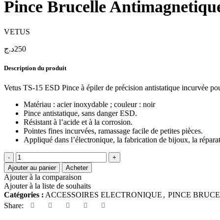
Pince Brucelle Antimagnetiqu
VETUS
د.ج
250
Description du produit
Vetus TS-15 ESD Pince à épiler de précision antistatique incurvée pour
Matériau : acier inoxydable ; couleur : noir
Pince antistatique, sans danger ESD.
Résistant à l’acide et à la corrosion.
Pointes fines incurvées, ramassage facile de petites pièces.
Appliqué dans l’électronique, la fabrication de bijoux, la répar
quantité
de
Ajouter au panier
Acheter
Pince
Ajouter à la comparaison
Brucelle
Ajouter à la liste de souhaits
Antimagnetique
Catégories :
ACCESSOIRES ELECTRONIQUE
,
PINCE BRUC
Anti-
Share:
statique
Haute