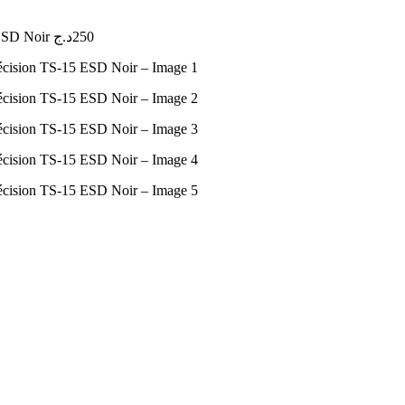
 ESD Noir
د.ج
250