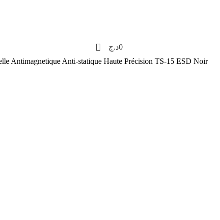
0
د.ج
0
elle Antimagnetique Anti-statique Haute Précision TS-15 ESD Noir