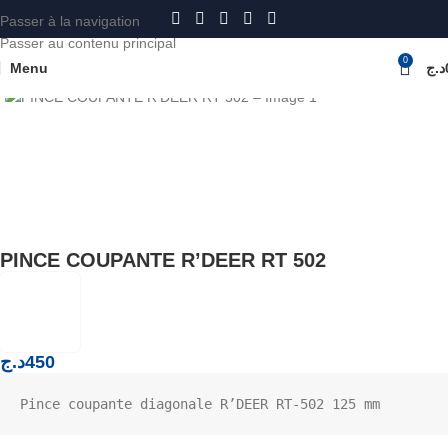
Passer à la navigation
Passer au contenu principal
0
Menu
د.ج
Cliquez pour agrandir
Accueil
ELECTRONIQUE
PINCE ET PETIT OUTILS
PINCE COUPANTE R’DEER RT 502
د.ج
450
Pince coupante diagonale R’DEER RT-502 125 mm