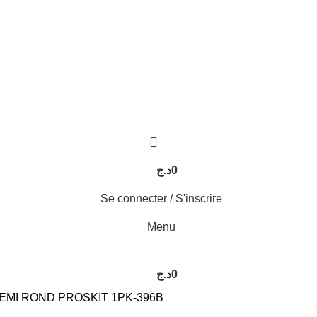
د.ج
0
Se connecter / S'inscrire
Menu
د.ج
0
EMI ROND PROSKIT 1PK-396B